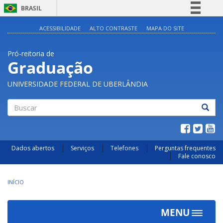
BRASIL
Simplifique!
ACESSIBILIDADE
ALTO CONTRASTE
MAPA DO SITE
Comunica BR
Pró-reitoria de
Participe
Graduação
Acesso à informação
UNIVERSIDADE FEDERAL DE UBERLÂNDIA
Legislação
Canais
Buscar
Dados abertos
Serviços
Telefones
Perguntas frequentes
Fale conosco
INÍCIO
MENU
Toggle