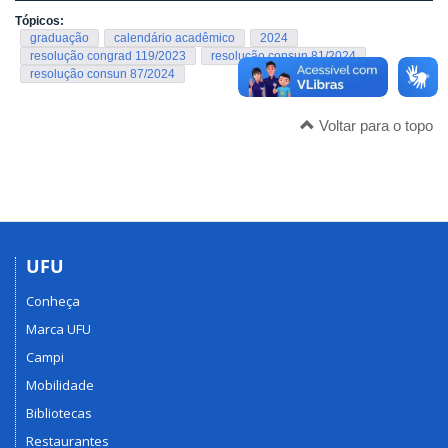
Tópicos:
graduação
calendário acadêmico
2024
resolução congrad 119/2023
resolução consun 81/2024
resolução consun 87/2024
Voltar para o topo
UFU
Conheça
Marca UFU
Campi
Mobilidade
Bibliotecas
Restaurantes