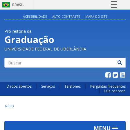
BRASIL
Simplifique!
ACESSIBILIDADE
ALTO CONTRASTE
MAPA DO SITE
Comunica BR
Pró-reitoria de
Participe
Graduação
Acesso à informação
UNIVERSIDADE FEDERAL DE UBERLÂNDIA
Legislação
Canais
Buscar
Dados abertos
Serviços
Telefones
Perguntas frequentes
Fale conosco
INÍCIO
MENU
Toggle