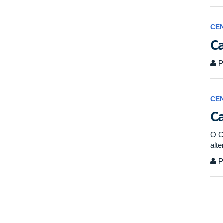
CE
Ca
P
CE
Ca
O C
alt
P