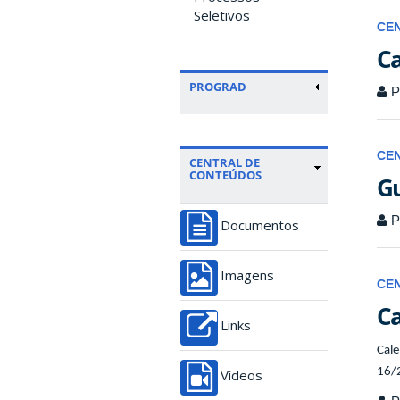
Seletivos
CE
Ca
PROGRAD
P
CE
CENTRAL DE
CONTEÚDOS
Gu
P
Documentos
Imagens
CE
Ca
Links
Cale
16/
Vídeos