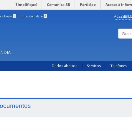
Simplifique!
Comunica BR
Participe
Acesso à infor
ACESSIBIL
ra a busca
3
Ir para o rodapé
4
Busc
ÂNDIA
Dados abertos
Serviços
Telefones
ocumentos