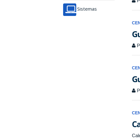
P
Sistemas
CE
Gu
P
CE
Gu
P
CE
Ca
Cal