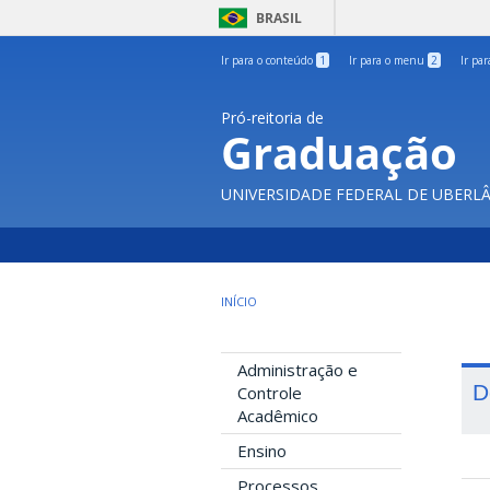
BRASIL
Ir para o conteúdo
1
Ir para o menu
2
Ir pa
Pró-reitoria de
Graduação
UNIVERSIDADE FEDERAL DE UBERL
INÍCIO
Administração e
D
Controle
Acadêmico
Ensino
Processos