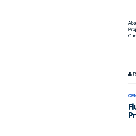
Aba
Pro
Cur
R
CE
Fl
Pr