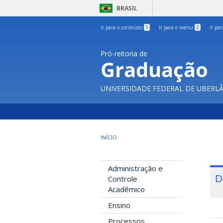
BRASIL
Ir para o conteúdo
1
Ir para o menu
2
Ir pa
Pró-reitoria de
Graduação
UNIVERSIDADE FEDERAL DE UBERL
INÍCIO
Administração e
D
Controle
Acadêmico
Ensino
Processos