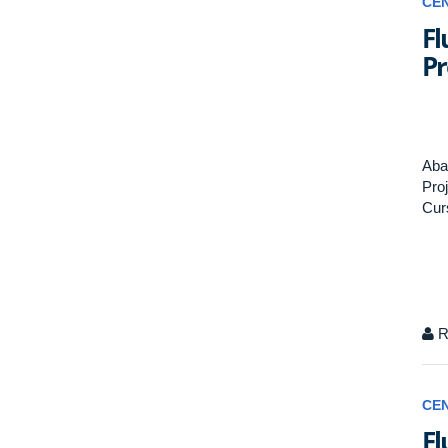
CE
Fl
Pr
Aba
Pro
Cur
R
CE
Fl