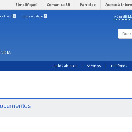
Simplifique!
Comunica BR
Participe
Acesso à infor
ACESSIBIL
ra a busca
3
Ir para o rodapé
4
Busc
ÂNDIA
Dados abertos
Serviços
Telefones
ocumentos