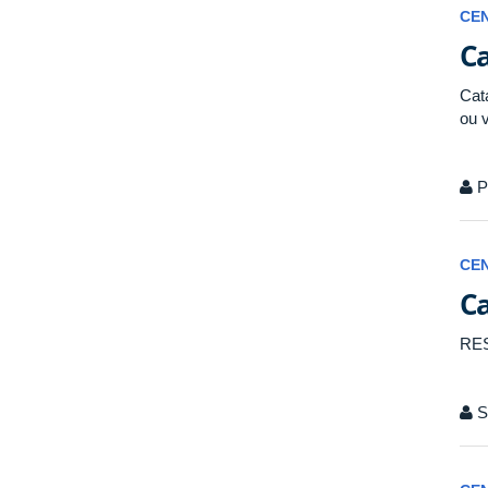
CE
Ca
Cat
ou v
P
CE
Ca
RE
Se