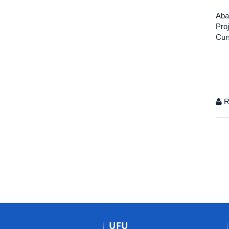
Aba
Pro
Cur
R
UFU