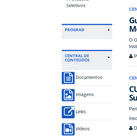
Seletivos
CE
Gu
Mo
PROGRAD
O G
Inst
CENTRAL DE
P
CONTEÚDOS
Documentos
CE
CU
Su
Imagens
Per
Links
Ins
Di
Vídeos