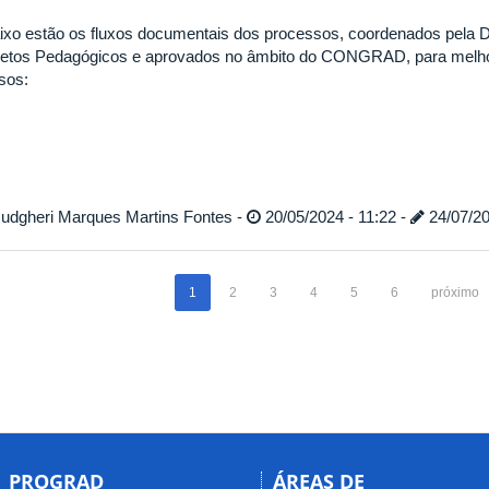
ixo estão os fluxos documentais dos processos, coordenados pela Di
jetos Pedagógicos e aprovados no âmbito do CONGRAD, para melhor
sos:
udgheri Marques Martins Fontes -
20/05/2024 - 11:22 -
24/07/20
1
2
3
4
5
6
próximo
PROGRAD
ÁREAS DE