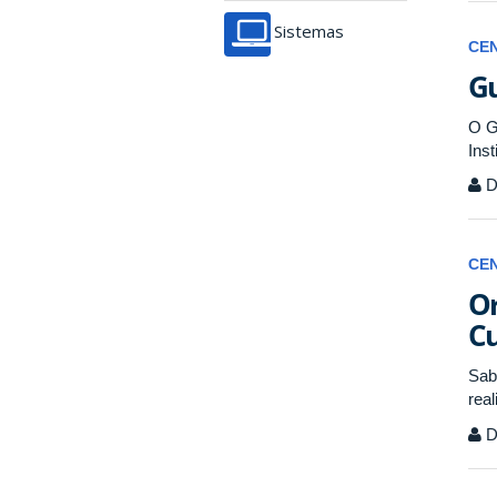
Sistemas
CE
Gu
O G
Inst
Di
CE
Or
Cu
Sab
rea
Di