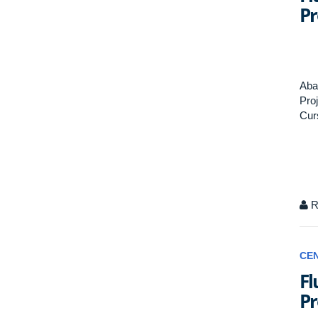
Pr
Aba
Pro
Cur
R
CE
Fl
Pr