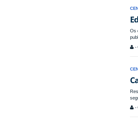
CE
Ed
Os 
pub
-
CE
Ca
Res
seg
-