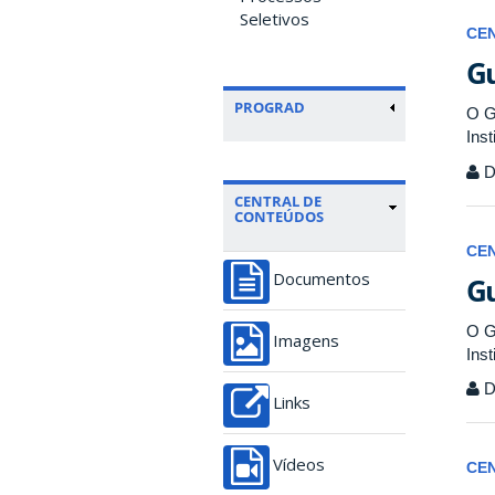
Seletivos
CE
Gu
PROGRAD
O G
Inst
Di
CENTRAL DE
CONTEÚDOS
CE
Gu
Documentos
O G
Imagens
Inst
Di
Links
Vídeos
CE