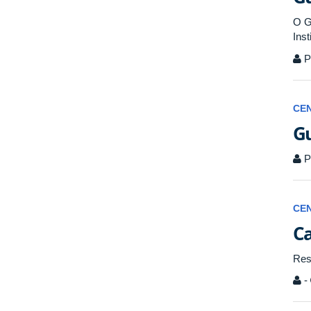
O G
Inst
P
CE
Gu
P
CE
Ca
Res
-