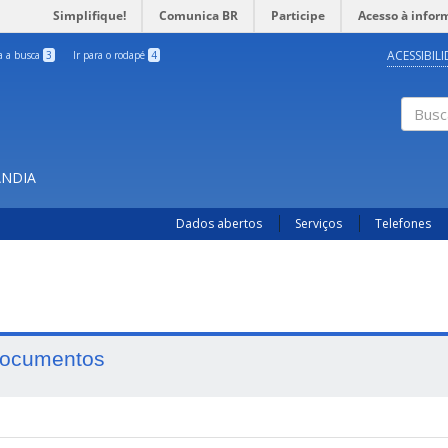
Simplifique!
Comunica BR
Participe
Acesso à infor
ACESSIBIL
ra a busca
3
Ir para o rodapé
4
Busc
ÂNDIA
Dados abertos
Serviços
Telefones
ocumentos