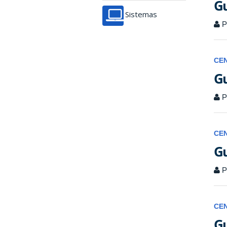
Gu
Sistemas
P
CE
Gu
P
CE
Gu
P
CE
Gu