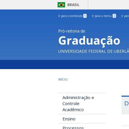
BRASIL
Ir para o conteúdo
1
Ir para o menu
2
Ir pa
Pró-reitoria de
Graduação
UNIVERSIDADE FEDERAL DE UBERL
INÍCIO
Administração e
D
Controle
Acadêmico
Ensino
Processos