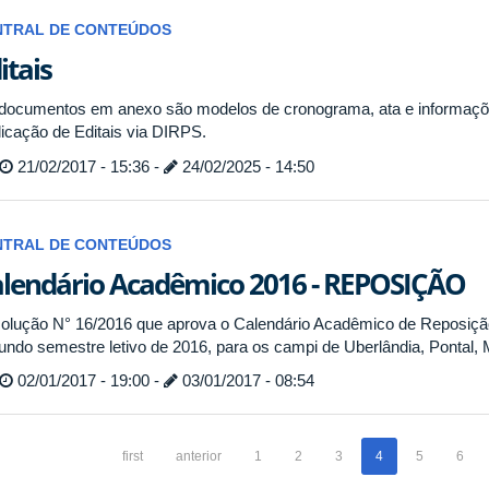
NTRAL DE CONTEÚDOS
itais
documentos em anexo são modelos de cronograma, ata e informaçõe
licação de Editais via DIRPS.
21/02/2017 - 15:36 -
24/02/2025 - 14:50
NTRAL DE CONTEÚDOS
lendário Acadêmico 2016 - REPOSIÇÃO
olução N° 16/2016 que aprova o Calendário Acadêmico de Reposição
undo semestre letivo de 2016, para os campi de Uberlândia, Pontal,
02/01/2017 - 19:00 -
03/01/2017 - 08:54
first
anterior
1
2
3
4
5
6