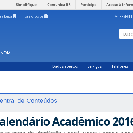
Simplifique!
Comunica BR
Participe
Acesso à infor
ACESSIBIL
ra a busca
3
Ir para o rodapé
4
Busc
ÂNDIA
Dados abertos
Serviços
Telefones
entral de Conteúdos
alendário Acadêmico 201