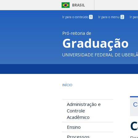
BRASIL
Ir para o conteúdo
1
Ir para o menu
2
Ir pa
Pró-reitoria de
Graduação
UNIVERSIDADE FEDERAL DE UBERL
INÍCIO
C
Administração e
Controle
Acadêmico
C
Ensino
Processos