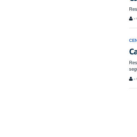
Res
-
CE
Ca
Res
seg
-