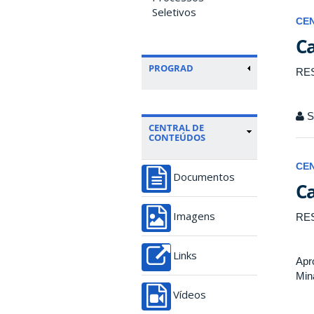
Seletivos
CE
Ca
PROGRAD
RE
Se
CENTRAL DE
CONTEÚDOS
CE
Documentos
Ca
Imagens
RES
Links
Apr
Min
Vídeos