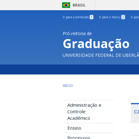
BRASIL
Ir para o conteúdo
1
Ir para o menu
2
Ir pa
Pró-reitoria de
Graduação
UNIVERSIDADE FEDERAL DE UBERL
INÍCIO
Administração e
c
Controle
Acadêmico
Ensino
Processos