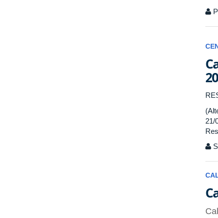
P
CE
Ca
20
RE
(Al
21/
Res
Se
CA
Ca
Cal