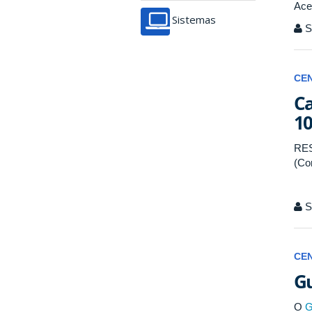
Ace
Sistemas
Se
CE
Ca
10
RE
(Co
Se
CE
Gu
O
G