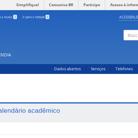
Simplifique!
Comunica BR
Participe
Acesso à infor
ACESSIBIL
ra a busca
3
Ir para o rodapé
4
Busc
ÂNDIA
Dados abertos
Serviços
Telefones
alendário acadêmico