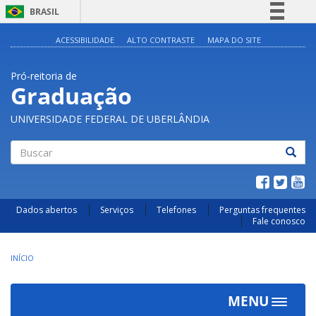
BRASIL
Simplifique!
ACESSIBILIDADE
ALTO CONTRASTE
MAPA DO SITE
Comunica BR
Pró-reitoria de
Participe
Graduação
Acesso à informação
UNIVERSIDADE FEDERAL DE UBERLÂNDIA
Legislação
Canais
Buscar
Dados abertos
Serviços
Telefones
Perguntas frequentes
Fale conosco
INÍCIO
MENU
Toggle