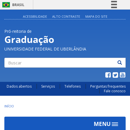
BRASIL
Simplifique!
ACESSIBILIDADE
ALTO CONTRASTE
MAPA DO SITE
Comunica BR
Pró-reitoria de
Participe
Graduação
Acesso à informação
UNIVERSIDADE FEDERAL DE UBERLÂNDIA
Legislação
Canais
Buscar
Dados abertos
Serviços
Telefones
Perguntas frequentes
Fale conosco
INÍCIO
MENU
Toggle