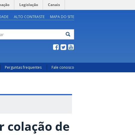
mação
Legislação
Canais
IDADE
ALTO CONTRASTE
MAPA DO SITE
ar
Perguntas frequentes
Fale conosco
r colação de