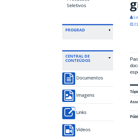
g
Seletivos
Lu
21
PROGRAD
CENTRAL DE
Par
CONTEÚDOS
doc
esp
Documentos
Tópi
Imagens
Ass
Links
Públ
Vídeos