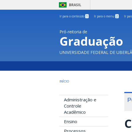
BRASIL
Ir para o conteúdo
1
Ir para o menu
2
Ir pa
Pró-reitoria de
Graduação
UNIVERSIDADE FEDERAL DE UBERL
INÍCIO
P
Administração e
Controle
Acadêmico
C
Ensino
Processos