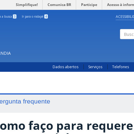
Simplifique!
Comunica BR
Participe
Acesso à infor
ACESSIBIL
ra a busca
3
Ir para o rodapé
4
Busc
ÂNDIA
Dados abertos
Serviços
Telefones
ergunta frequente
omo faço para requere