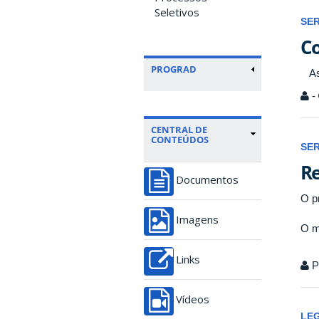
Seletivos
SE
Co
PROGRAD
A
-
CENTRAL DE
CONTEÚDOS
SE
Re
Documentos
O p
Imagens
O m
Links
P
Vídeos
LE