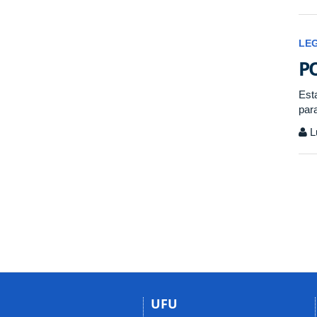
LE
PO
Est
par
L
UFU