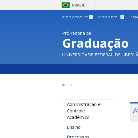
BRASIL
Ir para o conteúdo
1
Ir para o menu
2
Ir pa
Pró-reitoria de
Graduação
UNIVERSIDADE FEDERAL DE UBERL
INÍCIO
Administração e
A
Controle
Acadêmico
Ensino
Processos