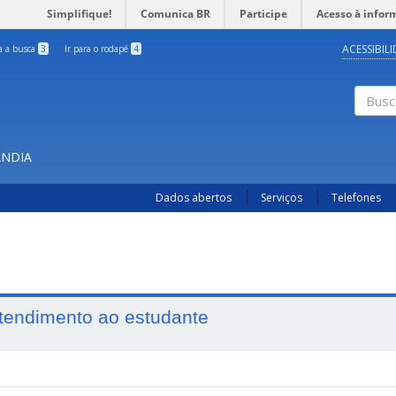
Simplifique!
Comunica BR
Participe
Acesso à infor
ACESSIBIL
ra a busca
3
Ir para o rodapé
4
Busc
ÂNDIA
Dados abertos
Serviços
Telefones
tendimento ao estudante