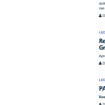
qua
nas
D
LE
Re
G
Apr
D
LE
PA
Ree
D