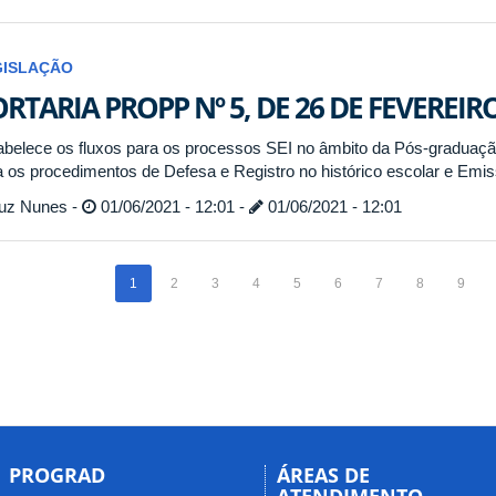
GISLAÇÃO
RTARIA PROPP Nº 5, DE 26 DE FEVEREIR
abelece os fluxos para os processos SEI no âmbito da Pós-graduaçã
a os procedimentos de Defesa e Registro no histórico escolar e Emi
uz Nunes -
01/06/2021 - 12:01 -
01/06/2021 - 12:01
1
2
3
4
5
6
7
8
9
PROGRAD
ÁREAS DE
ATENDIMENTO