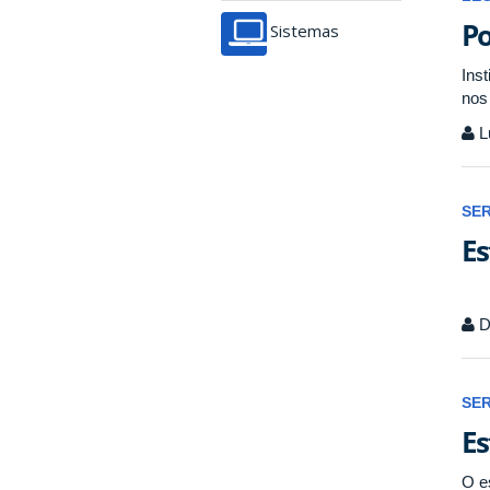
Po
Sistemas
Ins
nos 
L
SE
Es
D
SE
Es
O e