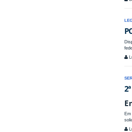
LE
PO
Dis
fede
L
SE
2ª
E
Em 
soli
L