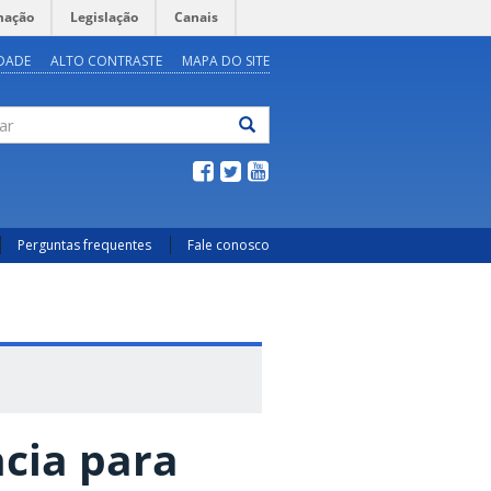
mação
Legislação
Canais
IDADE
ALTO CONTRASTE
MAPA DO SITE
ar
Perguntas frequentes
Fale conosco
ncia para