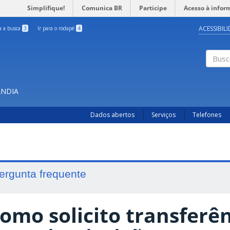
Simplifique!
Comunica BR
Participe
Acesso à infor
ACESSIBIL
ra a busca
3
Ir para o rodapé
4
Busc
ÂNDIA
Dados abertos
Serviços
Telefones
ergunta frequente
omo solicito transferê