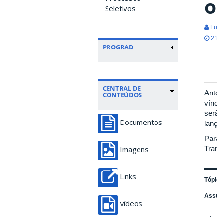
o
Seletivos
Lu
21
PROGRAD
CENTRAL DE
Ante
CONTEÚDOS
vín
ser
Documentos
lan
Para
Tra
Imagens
Links
Tópi
Ass
Vídeos