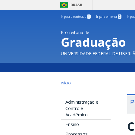
BRASIL
Ir para o conteúdo
1
Ir para o menu
2
Ir pa
Pró-reitoria de
Graduação
UNIVERSIDADE FEDERAL DE UBERL
INÍCIO
P
Administração e
Controle
Acadêmico
C
Ensino
Processos