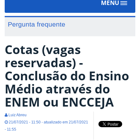
MENU
Toggle
navigat
Pergunta frequente
Cotas (vagas
reservadas) -
Conclusão do Ensino
Médio através do
ENEM ou ENCCEJA
Luiz Abreu
21/07/2021 - 11:50 - atualizado em 21/07/2021
- 11:55