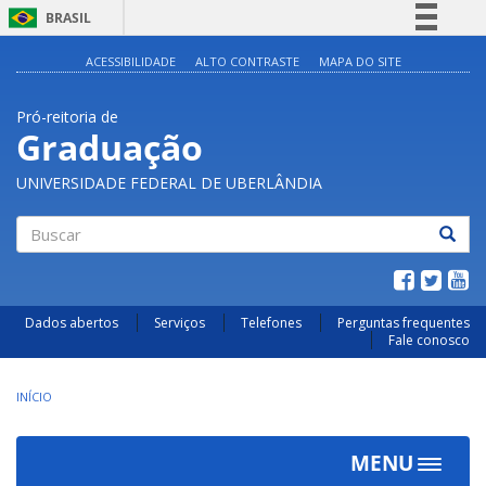
BRASIL
Simplifique!
ACESSIBILIDADE
ALTO CONTRASTE
MAPA DO SITE
Comunica BR
Pró-reitoria de
Participe
Graduação
Acesso à informação
UNIVERSIDADE FEDERAL DE UBERLÂNDIA
Legislação
Canais
Buscar
Dados abertos
Serviços
Telefones
Perguntas frequentes
Fale conosco
INÍCIO
MENU
Toggle