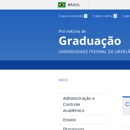
BRASIL
Ir para o conteúdo
1
Ir para o menu
2
Ir pa
Pró-reitoria de
Graduação
UNIVERSIDADE FEDERAL DE UBERL
INÍCIO
Administração e
C
Controle
Acadêmico
Ensino
Processos