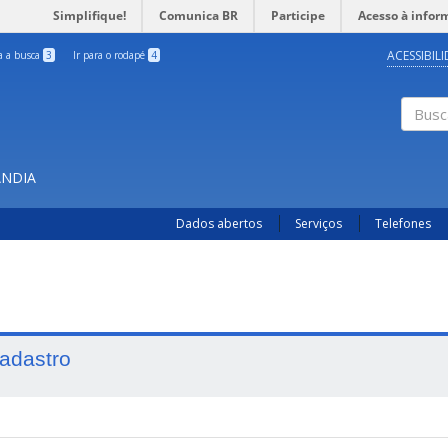
Simplifique!
Comunica BR
Participe
Acesso à infor
ACESSIBIL
ra a busca
3
Ir para o rodapé
4
Busc
ÂNDIA
Dados abertos
Serviços
Telefones
adastro