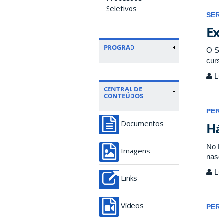
Seletivos
SE
Ex
PROGRAD
O S
cur
L
CENTRAL DE
CONTEÚDOS
PE
Há
Documentos
No 
Imagens
nas
L
Links
Vídeos
PE