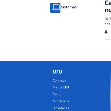
Ca
Sistemas
no
No 
cas
L
UFU
Conheça
Marca UFU
Campi
Mobilidade
Bibliotecas