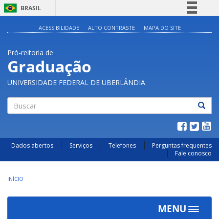
BRASIL
Simplifique!
ACESSIBILIDADE
ALTO CONTRASTE
MAPA DO SITE
Comunica BR
Pró-reitoria de
Participe
Graduação
Acesso à informação
UNIVERSIDADE FEDERAL DE UBERLÂNDIA
Legislação
Canais
Buscar
Dados abertos
Serviços
Telefones
Perguntas frequentes
Fale conosco
INÍCIO
MENU
Toggle