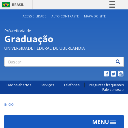
BRASIL
Simplifique!
ACESSIBILIDADE
ALTO CONTRASTE
MAPA DO SITE
Comunica BR
Pró-reitoria de
Participe
Graduação
Acesso à informação
UNIVERSIDADE FEDERAL DE UBERLÂNDIA
Legislação
Canais
Buscar
Dados abertos
Serviços
Telefones
Perguntas frequentes
Fale conosco
INÍCIO
MENU
Toggle