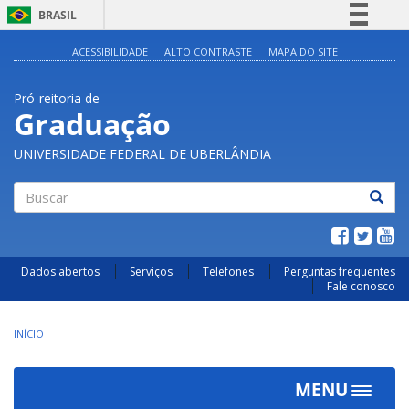
BRASIL
Simplifique!
ACESSIBILIDADE
ALTO CONTRASTE
MAPA DO SITE
Comunica BR
Pró-reitoria de
Participe
Graduação
Acesso à informação
UNIVERSIDADE FEDERAL DE UBERLÂNDIA
Legislação
Canais
Buscar
Dados abertos
Serviços
Telefones
Perguntas frequentes
Fale conosco
INÍCIO
MENU
Toggle