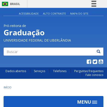
BRASIL
Simplifique!
ACESSIBILIDADE
ALTO CONTRASTE
MAPA DO SITE
Comunica BR
Pró-reitoria de
Participe
Graduação
Acesso à informação
UNIVERSIDADE FEDERAL DE UBERLÂNDIA
Legislação
Canais
Buscar
Dados abertos
Serviços
Telefones
Perguntas frequentes
Fale conosco
INÍCIO
MENU
Toggle