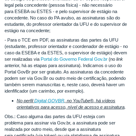
legal pela concedente (pessoa física) - não necessário
para ESEBA ou ESTES - e pelo supervisor de estágio na
concedente. No caso do PA avulso, as assinaturas são do
estudante, do professor orientador da UFU e do supervisor de
estágio na concedente;
- Para o TCE em PDF, as assinaturas das partes da UFU
(estudante, professor orientador e coordenador de estágio - no
caso da ESEBA e da ESTES, o supervisor de estágio) devem
ser realizadas via
Portal do Governo Federal Gov.br
(no
link
anterior, há as etapas para assinatura). Indicamos o uso do
Portal GovBr por ser gratuito. As assinaturas da concedente
podem ser via Gov.Br ou outro meio de certificação, podendo
também serem manuscritas e, neste caso, deverá haver um
idenfificador (um carimbo, por exemplo).
No perfil
Digital GOVBR
, no YouTube
®
, há vídeos
orientativos para acesso, nível de acesso e assinatura
.
Obs.: Caso alguma das partes da UFU esteja com
problema para assinar via Gov.br, a assinatura pode ser
realizada por outro meio, desde que a assinatura
seja certificada (via token) ou via plataforma de assinatura