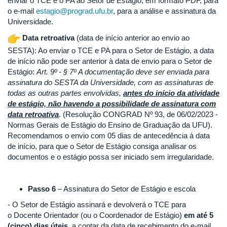
enviar o TCE e o PA ao Setor de Estágio, em formato PDF, para
o e-mail
estagio@prograd.ufu.br
, para a análise e assinatura da
Universidade.
Data retroativa
(data de início anterior ao envio ao
SESTA): Ao enviar o TCE e PA para o Setor de Estágio, a data
de início não pode ser anterior à data de envio para o Setor de
Estágio:
Art. 9º - § 7º A documentação deve ser enviada para
assinatura do SESTA da Universidade, com as assinaturas de
todas as outras partes envolvidas,
antes do início da atividade
de estágio, não havendo a possibilidade de assinatura com
data retroativa
. (Resolução CONGRAD Nº 93, de 06/02/2023 -
Normas Gerais de Estágio do Ensino de Graduação da UFU).
Recomendamos o envio com 05 dias de antecedência à data
de início, para que o Setor de Estágio consiga analisar os
documentos e o estágio possa ser iniciado sem irregularidade.
Passo 6
– Assinatura do Setor de Estágio e escola
- O Setor de Estágio assinará e devolverá o TCE para
o Docente Orientador (ou o Coordenador de Estágio)
em até 5
(cinco) dias úteis
, a contar da data de recebimento do e-mail.