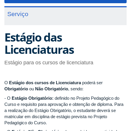
navigat
Serviço
Estágio das
Licenciaturas
Estágio para os cursos de licenciatura
O
Estágio
dos cursos de Licenciatura
poderá ser
O
brigatório
ou
N
ão
O
brigatório
, sendo:
- O
Estágio Obrigatório:
definido no Projeto Pedagógico do
Curso e requisito para aprovação e obtenção de diploma. Para
a realização do Estágio Obrigatório, o estudante deverá se
matricular em disciplina de estágio prevista no Projeto
Pedagógico do Curso.