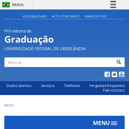
BRASIL
Simplifique!
ACESSIBILIDADE
ALTO CONTRASTE
MAPA DO SITE
Comunica BR
Pró-reitoria de
Participe
Graduação
Acesso à informação
UNIVERSIDADE FEDERAL DE UBERLÂNDIA
Legislação
Canais
Buscar
Dados abertos
Serviços
Telefones
Perguntas frequentes
Fale conosco
INÍCIO
MENU
Toggle