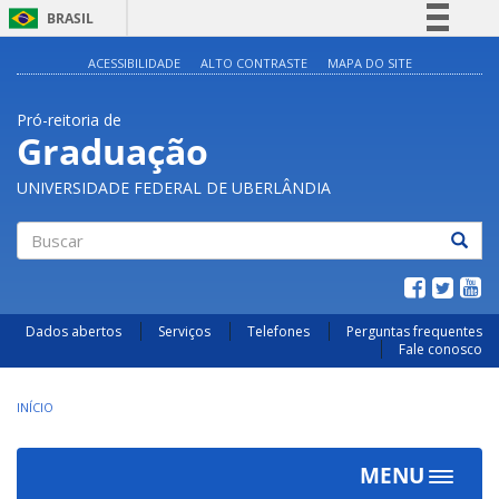
BRASIL
Simplifique!
ACESSIBILIDADE
ALTO CONTRASTE
MAPA DO SITE
Comunica BR
Pró-reitoria de
Participe
Graduação
Acesso à informação
UNIVERSIDADE FEDERAL DE UBERLÂNDIA
Legislação
Canais
Buscar
Dados abertos
Serviços
Telefones
Perguntas frequentes
Fale conosco
INÍCIO
MENU
Toggle