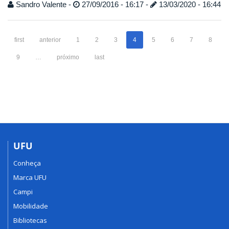
Sandro Valente -
27/09/2016 - 16:17 -
13/03/2020 - 16:44
first
anterior
1
2
3
4
5
6
7
8
9
…
próximo
last
UFU
Conheça
Marca UFU
Campi
Mobilidade
Bibliotecas