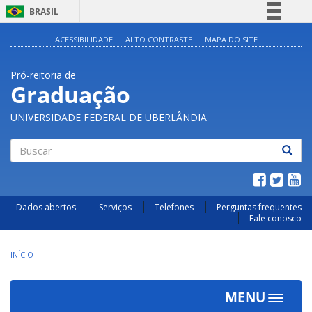
BRASIL
Simplifique!
ACESSIBILIDADE
ALTO CONTRASTE
MAPA DO SITE
Comunica BR
Pró-reitoria de
Participe
Graduação
Acesso à informação
UNIVERSIDADE FEDERAL DE UBERLÂNDIA
Legislação
Canais
Buscar
Dados abertos
Serviços
Telefones
Perguntas frequentes
Fale conosco
INÍCIO
MENU
Toggle