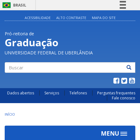
BRASIL
Simplifique!
ACESSIBILIDADE
ALTO CONTRASTE
MAPA DO SITE
Comunica BR
Pró-reitoria de
Participe
Graduação
Acesso à informação
UNIVERSIDADE FEDERAL DE UBERLÂNDIA
Legislação
Canais
Buscar
Dados abertos
Serviços
Telefones
Perguntas frequentes
Fale conosco
INÍCIO
MENU
Toggle