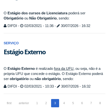
O
Estágio
dos cursos de Licenciatura
poderá ser
O
brigatório
ou
N
ão
O
brigatório
, sendo:
DIFDI -
02/03/2021 - 11:36 -
30/07/2026 - 16:32
SERVIÇO
Estágio Externo
O
Estágio Externo
é realizado
fora da UFU
, ou seja, não é a
própria UFU que concede o estágio. O Estágio Externo poderá
ser
obrigatório
ou
não obrigatório
, sendo:
DIFDI -
02/03/2021 - 10:33 -
30/07/2026 - 16:32
first
anterior
1
2
3
4
5
6
7
8