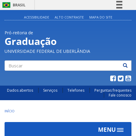
BRASIL
Simplifique!
ACESSIBILIDADE
ALTO CONTRASTE
MAPA DO SITE
Comunica BR
Pró-reitoria de
Participe
Graduação
Acesso à informação
UNIVERSIDADE FEDERAL DE UBERLÂNDIA
Legislação
Canais
Buscar
Dados abertos
Serviços
Telefones
Perguntas frequentes
Fale conosco
INÍCIO
MENU
Toggle