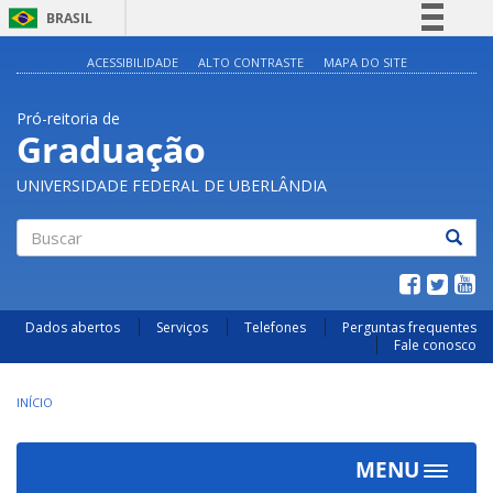
BRASIL
Simplifique!
ACESSIBILIDADE
ALTO CONTRASTE
MAPA DO SITE
Comunica BR
Pró-reitoria de
Participe
Graduação
Acesso à informação
UNIVERSIDADE FEDERAL DE UBERLÂNDIA
Legislação
Canais
Buscar
Dados abertos
Serviços
Telefones
Perguntas frequentes
Fale conosco
INÍCIO
MENU
Toggle