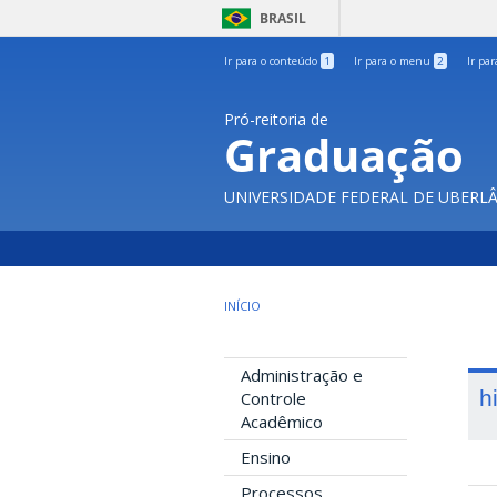
BRASIL
Ir para o conteúdo
1
Ir para o menu
2
Ir pa
Pró-reitoria de
Graduação
UNIVERSIDADE FEDERAL DE UBERL
INÍCIO
Administração e
h
Controle
Acadêmico
Ensino
Processos