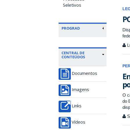
Seletivos
LE
PO
PROGRAD
Dis
fede
L
CENTRAL DE
CONTEÚDOS
PE
En
Documentos
po
Imagens
O c
do 
Links
dis
Se
Vídeos