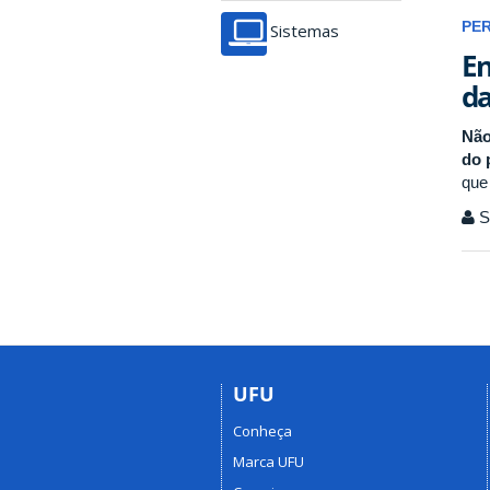
PE
Sistemas
En
da
Não
do 
que
Se
UFU
Conheça
Marca UFU