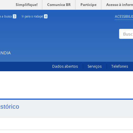
Simplifique!
Comunica BR
Participe
Acesso à infor
ACESSIBIL
ra a busca
3
Ir para o rodapé
4
Busc
ÂNDIA
Dados abertos
Serviços
Telefones
istórico