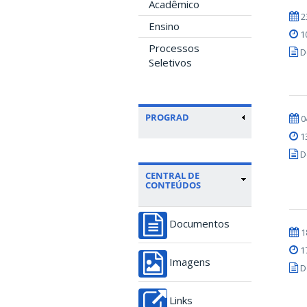
Acadêmico
2
Ensino
1
Processos
D
Seletivos
PROGRAD
0
1
D
CENTRAL DE
CONTEÚDOS
Documentos
1
1
Imagens
D
Links