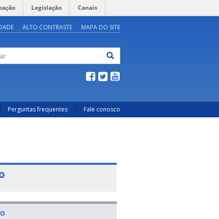
mação
Legislação
Canais
IDADE
ALTO CONTRASTE
MAPA DO SITE
ar
Perguntas frequentes
Fale conosco
o
TO