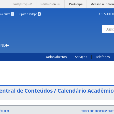
Simplifique!
Comunica BR
Participe
Acesso à infor
ACESSIBIL
ra a busca
3
Ir para o rodapé
4
Busc
ÂNDIA
Dados abertos
Serviços
Telefones
entral de Conteúdos / Calendário Acadêmic
ÍTULO
TIPO DE DOCUMEN