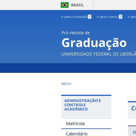
BRASIL
Ir para o conteúdo
1
Ir para o menu
2
Ir pa
Pró-reitoria de
Graduação
UNIVERSIDADE FEDERAL DE UBERL
INÍCIO
ADMINISTRAÇÃO E
CONTROLE
C
ACADÊMICO
Matrícula
T
Calendário