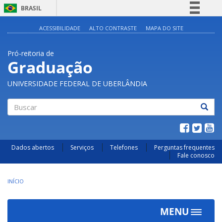
BRASIL
Simplifique!
ACESSIBILIDADE
ALTO CONTRASTE
MAPA DO SITE
Comunica BR
Pró-reitoria de
Participe
Graduação
Acesso à informação
UNIVERSIDADE FEDERAL DE UBERLÂNDIA
Legislação
Canais
Buscar
Dados abertos
Serviços
Telefones
Perguntas frequentes
Fale conosco
INÍCIO
MENU
Toggle