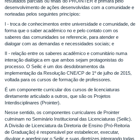
resultados parciais ou finais do PROINTER e primará pelo
desenvolvimento de ações desenvolvidas com a comunidade e
norteadas pelos seguintes princípios:
I - troca de conhecimentos entre universidade e comunidade, de
forma que o saber acadêmico no e pelo contato com os
saberes das comunidades se referencie, para atender e
dialogar com as demandas e necessidades sociais; e
II - relação entre os saberes acadêmico e comunitário numa
interação dialógica em que ambos sejam protagonistas do
processo. O Seilic é um dos desdobramentos da
implementação da Resolução CNE/CP de 1º de julho de 2015,
voltada para os cursos de formação de professores.
É um componente curricular dos cursos de licenciaturas
diretamente articulado a outros, que são os Projetos
Interdisciplinares (Prointer).
Nesse sentido, os componentes curriculares de Prointer
culminam no Seminário Institucional das Licenciaturas (Seilic).
A Divisão de Licenciatura da Diretoria de Ensino (Pró-Reitoria
de Graduação) é responsável por estabelecer, executar,
divulgar e aperfeiçoar o Seilic e suas diretrizes integrando todas