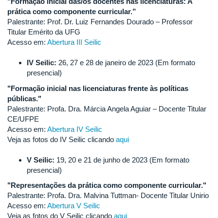
"Formação inicial das/os docentes nas licenciaturas: A
prática como componente curricular.”
Palestrante: Prof. Dr. Luiz Fernandes Dourado – Professor
Titular Emérito da UFG
Acesso em:
Abertura III Seilic
IV Seilic:
26, 27 e 28 de janeiro de 2023 (Em formato
presencial)
"Formação inicial nas licenciaturas frente às políticas
públicas."
Palestrante: Profa. Dra. Márcia Angela Aguiar – Docente Titular
CE/UFPE
Acesso em:
Abertura IV Seilic
Veja as fotos do IV Seilic clicando
aqui
V Seilic:
19, 20 e 21 de junho de 2023 (Em formato
presencial)
"Representações da prática como componente curricular."
Palestrante: Profa. Dra. Malvina Tuttman- Docente Titular Unirio
Acesso em:
Abertura V Seilic
Veja as fotos do V Seilic clicando
aqui