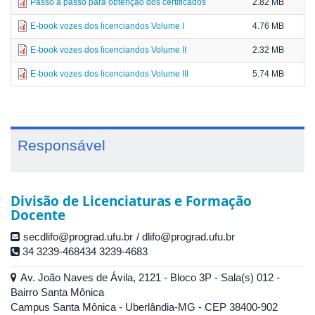
Passo a passo para obtenção dos certificados
2.82 MB
E-book vozes dos licenciandos Volume I
4.76 MB
E-book vozes dos licenciandos Volume II
2.32 MB
E-book vozes dos licenciandos Volume III
5.74 MB
Responsável
Divisão de Licenciaturas e Formação
Docente
secdlifo@prograd.ufu.br
dlifo@prograd.ufu.br
34 3239-468434 3239-4683
Av. João Naves de Ávila, 2121 - Bloco 3P - Sala(s) 012 -
Bairro Santa Mônica
Campus Santa Mônica - Uberlândia-MG - CEP 38400-902