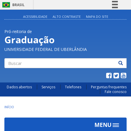
BRASIL
Simplifique!
ACESSIBILIDADE
ALTO CONTRASTE
MAPA DO SITE
Comunica BR
Pró-reitoria de
Participe
Graduação
Acesso à informação
UNIVERSIDADE FEDERAL DE UBERLÂNDIA
Legislação
Canais
Buscar
Dados abertos
Serviços
Telefones
Perguntas frequentes
Fale conosco
INÍCIO
MENU
Toggle