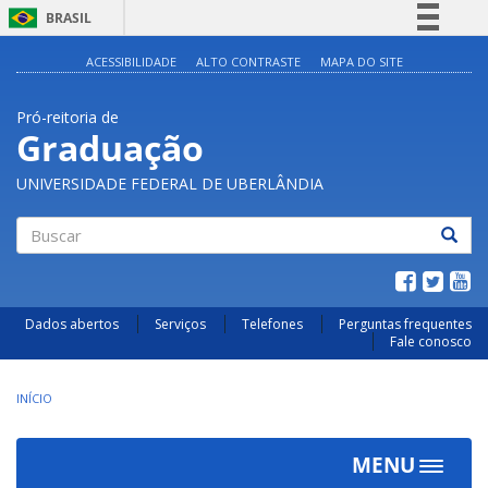
BRASIL
Simplifique!
ACESSIBILIDADE
ALTO CONTRASTE
MAPA DO SITE
Comunica BR
Pró-reitoria de
Participe
Graduação
Acesso à informação
UNIVERSIDADE FEDERAL DE UBERLÂNDIA
Legislação
Canais
Buscar
Dados abertos
Serviços
Telefones
Perguntas frequentes
Fale conosco
INÍCIO
MENU
Toggle