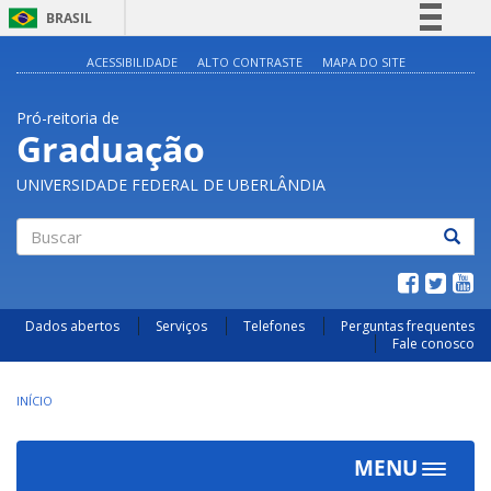
BRASIL
Simplifique!
ACESSIBILIDADE
ALTO CONTRASTE
MAPA DO SITE
Comunica BR
Pró-reitoria de
Participe
Graduação
Acesso à informação
UNIVERSIDADE FEDERAL DE UBERLÂNDIA
Legislação
Canais
Buscar
Dados abertos
Serviços
Telefones
Perguntas frequentes
Fale conosco
INÍCIO
MENU
Toggle